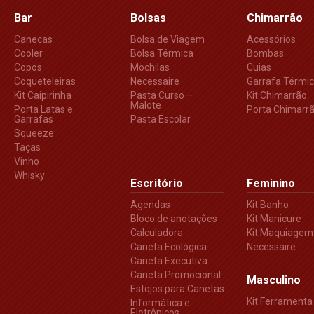
Bar
Bolsas
Chimarrão
Canecas
Bolsa de Viagem
Acessórios
Cooler
Bolsa Térmica
Bombas
Copos
Mochilas
Cuias
Coqueteleiras
Necessaire
Garrafa Térmi
Kit Caipirinha
Pasta Curso –
Kit Chimarrão
Malote
Porta Latas e
Porta Chimarr
Garrafas
Pasta Escolar
Squeeze
Taças
Vinho
Whisky
Escritório
Feminino
Agendas
Kit Banho
Bloco de anotações
Kit Manicure
Calculadora
Kit Maquiagem
Caneta Ecológica
Necessaire
Caneta Executiva
Caneta Promocional
Masculino
Estojos para Canetas
Kit Ferramenta
Informática e
Eletrônicos