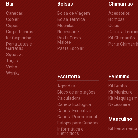
Bar
Bolsas
Chimarrão
Canecas
Bolsa de Viagem
Acessórios
Cooler
Bolsa Térmica
Bombas
Copos
Mochilas
Cuias
Coqueteleiras
Necessaire
Garrafa Térmi
Kit Caipirinha
Pasta Curso –
Kit Chimarrão
Malote
Porta Latas e
Porta Chimarr
Garrafas
Pasta Escolar
Squeeze
Taças
Vinho
Whisky
Escritório
Feminino
Agendas
Kit Banho
Bloco de anotações
Kit Manicure
Calculadora
Kit Maquiagem
Caneta Ecológica
Necessaire
Caneta Executiva
Caneta Promocional
Masculino
Estojos para Canetas
Kit Ferramenta
Informática e
Eletrônicos