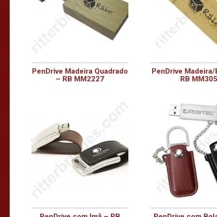
PenDrive Madeira Quadrado
PenDrive Madeira
– RB MM2227
RB MM30
PenDrive com Imã – RB
PenDrive com Bol