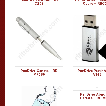
C203
Couro – RBC
PenDrive Caneta – RB
PenDrive Pratinh
MF259
A142
PenDrive Abrid
Garrafa – RB 